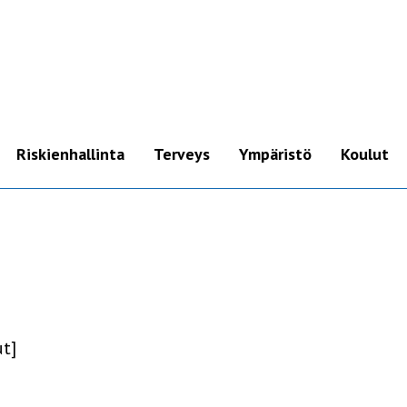
Riskienhallinta
Terveys
Ympäristö
Koulut
Pikaohje
ADHD
Kännykkä
Autismi
Kello
Aivokasvaimet ja
syöpä
Mobiililaajakaista &
mokkula
Alzheimer ja
dementiasairaudet
t]
WLAN (Wi-Fi)-reititin
Hedelmällisyys
Korvakuulokkeet &