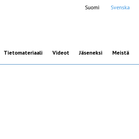
Suomi
Svenska
Tietomateriaali
Videot
Jäseneksi
Meistä
Luennot
Tietolähteet
Kirjavinkkejä