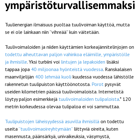
ympäristöturvallisemmaksi
Tuulienergian ilmaisuus puoltaa tuulivoiman käyttöä, mutta
se ei ole lainkaan niin ”vihreää” kuin väitetään.
Tuulivoimaloiden ja niiden käyttämien korkeajännitelinjojen on
todettu aiheuttavan paljon vahinkoa eläimille, ympäristölle
ja ihmisille
. Yksi turbiini voi
lintujen ja lepakoiden
lisäksi
tappaa jopa
40 miljoonaa hyönteistä vuodessa
. Ranskalaisen
maanviljelijän
400 lehmää kuoli
kuudessa vuodessa lähistölle
rakennetun tuulipuiston käyttöönotosta.
Porot
pysyvät
useiden kilometrien päässä tuulivoimaloista. Internetistä
löytyy paljon esimerkkejä
tuulivoimaloiden tulipaloista
.* 120
metrin korkeudessa olevaa tulipaloa ei voi sammuttaa.
Tuulipuistojen läheisyydessä asuvilla ihmisillä
on todettu
useita
”tuulivoimaoireyhtymään”
liittyviä oireita, kuten
masennusta, päänsärkyä, univaikeuksia, väsymystä,