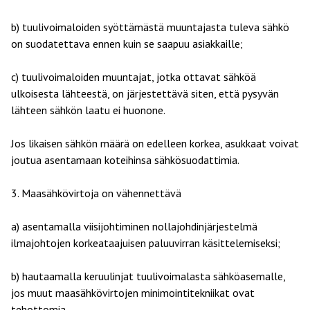
b) tuulivoimaloiden syöttämästä muuntajasta tuleva sähkö
on suodatettava ennen kuin se saapuu asiakkaille;
c) tuulivoimaloiden muuntajat, jotka ottavat sähköä
ulkoisesta lähteestä, on järjestettävä siten, että pysyvän
lähteen sähkön laatu ei huonone.
Jos likaisen sähkön määrä on edelleen korkea, asukkaat voivat
joutua asentamaan koteihinsa sähkösuodattimia.
3. Maasähkövirtoja on vähennettävä
a) asentamalla viisijohtiminen nollajohdinjärjestelmä
ilmajohtojen korkeataajuisen paluuvirran käsittelemiseksi;
b) hautaamalla keruulinjat tuulivoimalasta sähköasemalle,
jos muut maasähkövirtojen minimointitekniikat ovat
tehottomia.