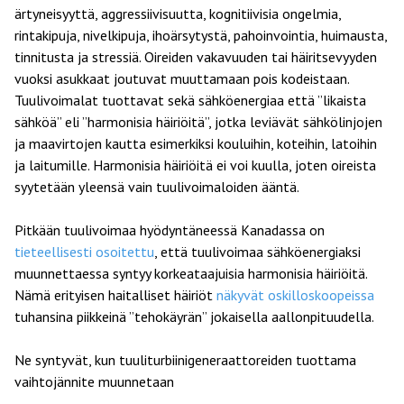
ärtyneisyyttä, aggressiivisuutta, kognitiivisia ongelmia,
rintakipuja, nivelkipuja, ihoärsytystä, pahoinvointia, huimausta,
tinnitusta ja stressiä. Oireiden vakavuuden tai häiritsevyyden
vuoksi asukkaat joutuvat muuttamaan pois kodeistaan.
Tuulivoimalat tuottavat sekä sähköenergiaa että ”likaista
sähköä” eli ”harmonisia häiriöitä”, jotka leviävät sähkölinjojen
ja maavirtojen kautta esimerkiksi kouluihin, koteihin, latoihin
ja laitumille. Harmonisia häiriöitä ei voi kuulla, joten oireista
syytetään yleensä vain tuulivoimaloiden ääntä.
Pitkään tuulivoimaa hyödyntäneessä Kanadassa on
tieteellisesti osoitettu
, että tuulivoimaa sähköenergiaksi
muunnettaessa syntyy korkeataajuisia harmonisia häiriöitä.
Nämä erityisen haitalliset häiriöt
näkyvät oskilloskoopeissa
tuhansina piikkeinä ”tehokäyrän” jokaisella aallonpituudella.
Ne syntyvät, kun tuuliturbiinigeneraattoreiden tuottama
vaihtojännite muunnetaan