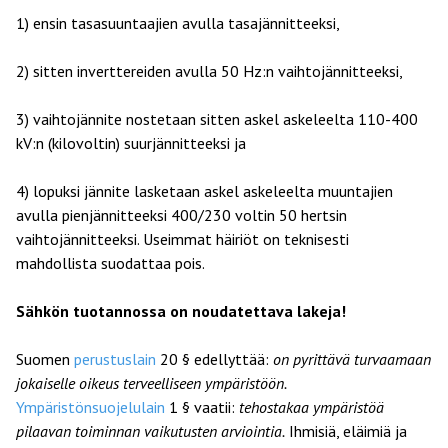
1) ensin tasasuuntaajien avulla tasajännitteeksi,
2) sitten inverttereiden avulla 50 Hz:n vaihtojännitteeksi,
3) vaihtojännite nostetaan sitten askel askeleelta 110-400
kV:n (kilovoltin) suurjännitteeksi ja
4) lopuksi jännite lasketaan askel askeleelta muuntajien
avulla pienjännitteeksi 400/230 voltin 50 hertsin
vaihtojännitteeksi. Useimmat häiriöt on teknisesti
mahdollista suodattaa pois.
Sähkön tuotannossa on noudatettava lakeja!
Suomen
perustuslain
20 § edellyttää:
on pyrittävä turvaamaan
jokaiselle oikeus terveelliseen ympäristöön.
Ympäristönsuojelulain
1 § vaatii:
tehostakaa ympäristöä
pilaavan toiminnan vaikutusten arviointia.
Ihmisiä, eläimiä ja