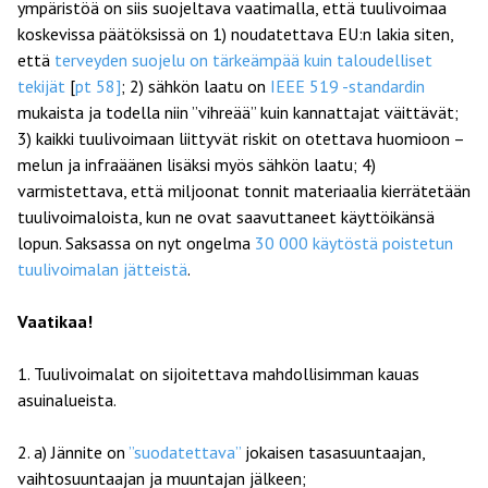
ympäristöä on siis suojeltava vaatimalla, että tuulivoimaa
koskevissa päätöksissä on 1) noudatettava EU:n lakia siten,
että
terveyden suojelu on tärkeämpää kuin taloudelliset
tekijät
[
pt 58]
; 2) sähkön laatu on
IEEE 519 -standardin
mukaista ja todella niin ”vihreää” kuin kannattajat väittävät;
3) kaikki tuulivoimaan liittyvät riskit on otettava huomioon –
melun ja infraäänen lisäksi myös sähkön laatu; 4)
varmistettava, että miljoonat tonnit materiaalia kierrätetään
tuulivoimaloista, kun ne ovat saavuttaneet käyttöikänsä
lopun. Saksassa on nyt ongelma
30 000 käytöstä poistetun
tuulivoimalan jätteistä
.
Vaatika
a!
1. Tuulivoimalat on sijoitettava mahdollisimman kauas
asuinalueista.
2. a) Jännite on
”suodatettava”
jokaisen tasasuuntaajan,
vaihtosuuntaajan ja muuntajan jälkeen;