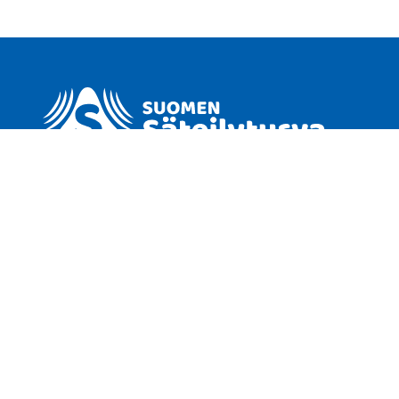
Suomen Säteilyturva ry
Y-tunnus 3195215-1
posti [at] sust.fi
Yhdistys ja sen toiminta
Yhdistyksen säännöt
Liity jäseneksi