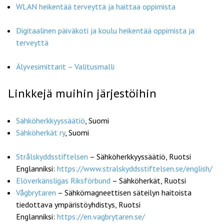
WLAN heikentää terveyttä ja haittaa oppimista
Digitaalinen päiväkoti ja koulu heikentää oppimista ja
terveyttä
Älyvesimittarit – Valitusmalli
Linkkejä muihin järjestöihin
Sähköherkkyyssäätiö
, Suomi
Sähköherkät ry
, Suomi
Strålskyddsstiftelsen
– Sähköherkkyyssäätiö, Ruotsi
Englanniksi:
https://www.stralskyddsstiftelsen.se/english/
Elöverkänsligas Riksförbund
– Sähköherkät, Ruotsi
Vågbrytaren
– Sähkömagneettisen säteilyn haitoista
tiedottava ympäristöyhdistys, Ruotsi
Englanniksi:
https://en.vagbrytaren.se/