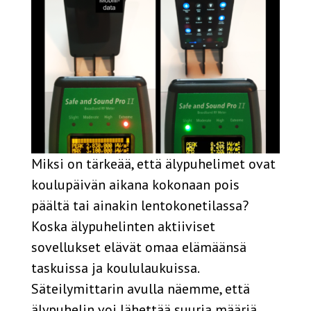
Miksi on tärkeää, että älypuhelimet ovat
koulupäivän aikana kokonaan pois
päältä tai ainakin lentokonetilassa?
Koska älypuhelinten aktiiviset
sovellukset elävät omaa elämäänsä
taskuissa ja koululaukuissa.
Säteilymittarin avulla näemme, että
älypuhelin voi lähettää suuria määriä