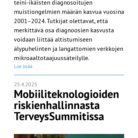
teini-ikäisten diagnosoitujen
muistiongelmien määrän kasvua vuosina
2001–2024. Tutkijat olettavat, että
merkittävä osa diagnoosien kasvusta
voidaan liittää altistumiseen
älypuhelinten ja langattomien verkkojen
mikroaaltotaajuussäteilylle.
Lue lisää
25.4.2025
Mobiiliteknologioiden
riskienhallinnasta
TerveysSummitissa