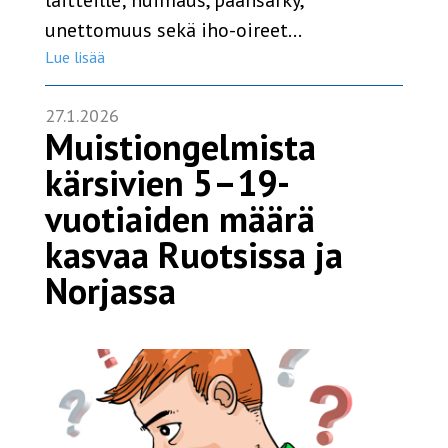
laitteille; huimaus, päänsärky,
unettomuus sekä iho-oireet…
Lue lisää
27.1.2026
Muistiongelmista
kärsivien 5–19-
vuotiaiden määrä
kasvaa Ruotsissa ja
Norjassa