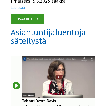
ilmaiseksi 5.5.2025 saakka.
Lue lisää
LISÄÄ UUTISIA
Asiantuntijaluentoja
säteilystä
Tohtori Devra Davis