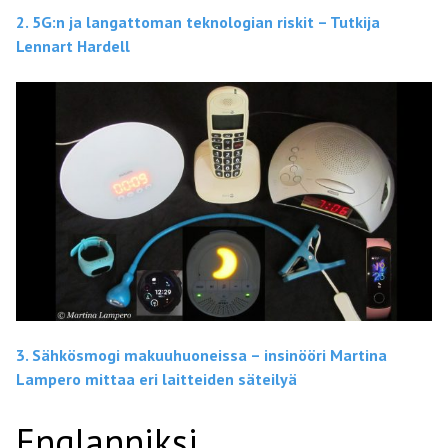
2. 5G:n ja langattoman teknologian riskit – Tutkija
Lennart Hardell
3. Sähkösmogi makuuhuoneissa – i
nsinööri Martina
Lampero mittaa eri laitteiden säteilyä
Englanniksi