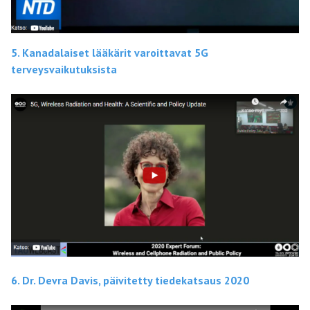
5. Kanadalaiset lääkärit varoittavat 5G
terveysvaikutuksista
6. Dr. Devra Davis, päivitetty tiedekatsaus 2020