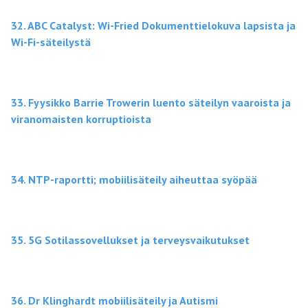
32.
A
B
C
Catalyst: Wi-Fried Dokumenttielokuva lapsista ja
Wi-Fi-säteilystä
33. Fyysikko Barrie Trowerin luento säteilyn vaaroista ja
viranomaisten korruptioista
34. NTP-raportti; mobiilisäteily aiheuttaa syöpää
35. 5G Sotilassovellukset ja terveysvaikutukset
36. Dr Klinghardt mobiilisäteily ja Autismi