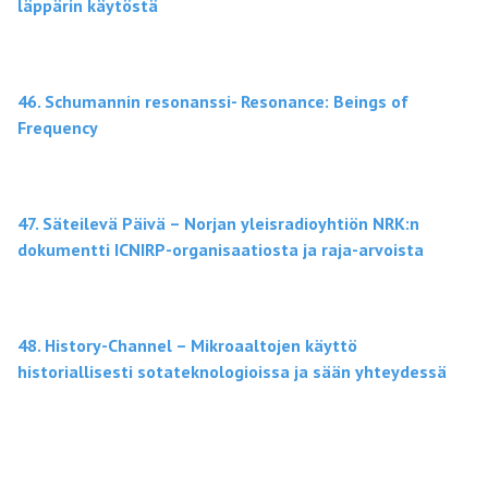
läppärin käytöstä
46. Schumannin resonanssi- Resonance: Beings of
Frequency
47. Säteilevä Päivä – Norjan yleisradioyhtiön NRK:n
dokumentti ICNIRP-organisaatiosta ja raja-arvoista
48. History-Channel – Mikroaaltojen käyttö
historiallisesti sotateknologioissa ja sään yhteydessä