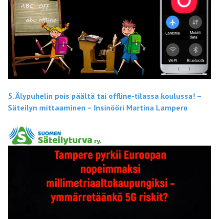
5. Älypuhelin pois päältä tai offline-tilassa koulussa! –
Säteilyn mittaaminen – Insinööri Martina Lampero