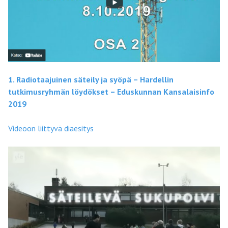
1.
Radiotaajuinen säteily ja syöpä – Hardellin
tutkimusryhmän löydökset – Eduskunnan Kansalaisinfo
2019
Videoon liittyvä diaesitys