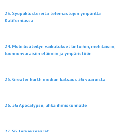
23. Syöpäklustereita telemastojen ympärillä
Kaliforniassa
24. Mobiilisäteilyn vaikutukset lintuihin, mehiläisiin,
luonnonvaraisiin eläimiin ja ympäristöön
25. Greater Earth median katsaus 5G vaaroista
26. 5G Apocalypse, uhka ihmiskunnalle
27. 5G terveysvaarat