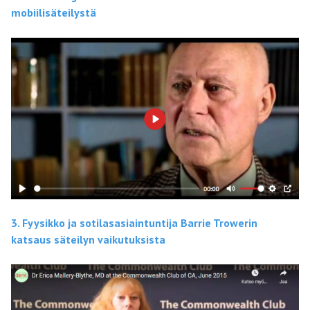
mobiilisäteilystä
3. Fyysikko ja sotilasasiaintuntija Barrie Trowerin
katsaus säteilyn vaikutuksista