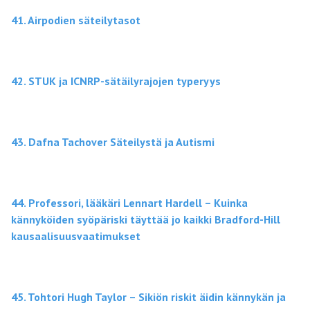
41. Airpodien säteilytasot
42. STUK ja ICNRP-sätäilyrajojen typeryys
43. Dafna Tachover Säteilystä ja Autismi
44. Professori, lääkäri Lennart Hardell – Kuinka
kännyköiden syöpäriski täyttää jo kaikki Bradford-Hill
kausaalisuusvaatimukset
45. Tohtori Hugh Taylor – Sikiön riskit äidin kännykän ja