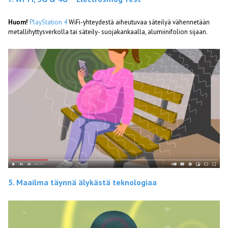
Huom!
PlayStation 4
WiFi-yhteydestä aiheutuvaa säteilyä vähennetään
metallihyttysverkolla tai säteily- suojakankaalla, alumiinifolion sijaan.
5. Maailma täynnä älykästä teknologiaa