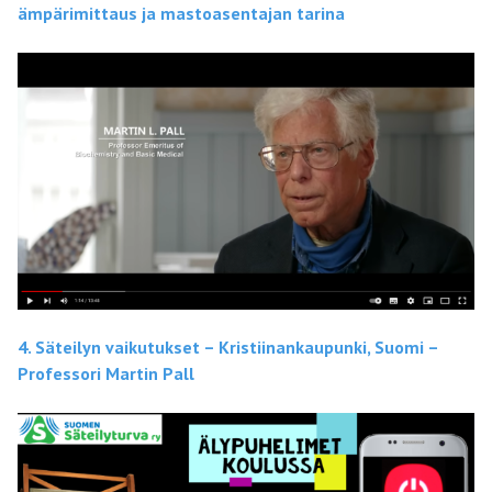
ämpärimittaus ja mastoasentajan tarina
4. Säteilyn vaikutukset – Kristiinankaupunki, Suomi –
Professori Martin Pall