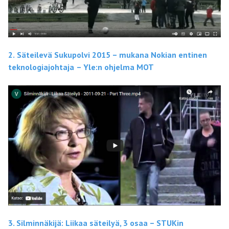
2.
Säteilevä Sukupolvi 2015 – mukana Nokian entinen
teknologiajohtaja
– Yle:n ohjelma MOT
3.
Silminnäkijä: Liikaa säteilyä, 3 osaa – STUKin