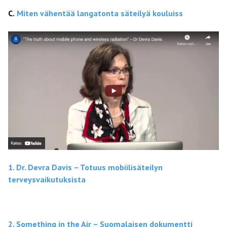
C.
Miten vähentää langatonta säteilyä kouluiss
1. Dr. Devra Davis – Totuus mobiilisäteilyn
terveysvaikutuksista
2. Something in the Air – Suomalaisen dokumentti