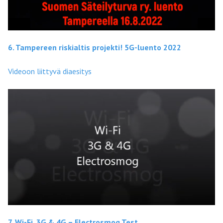
6. Tampereen riskialtis projekti! 5G-luento 2022
Videoon liittyvä diaesitys
7. Wi-Fi, 3G & 4G – Electrosmog Test