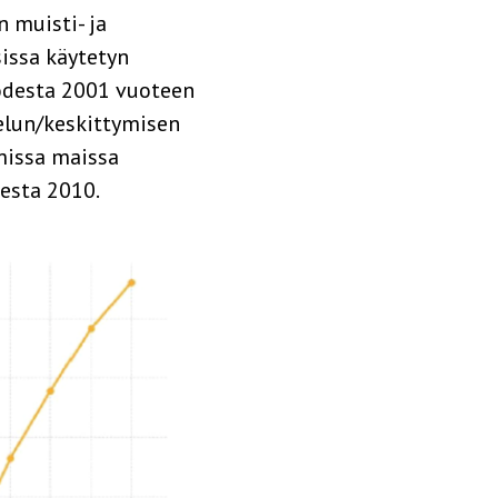
 muisti- ja
issa käytetyn
uodesta 2001 vuoteen
elun/keskittymisen
missa maissa
desta 2010.