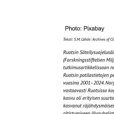
Teksti: S.M. Lähde: Archives of C
Ruotsin Säteilysuojelusää
(Forskningsstiftelsen Mil
tutkimusartikkelissaan n
Ruotsin potilastietojen 
vuosina 2001
–
2024. Nor
vastaavasti Ruotsissa ko
kasvu oli erityisen suur
kasvanut räjähdysmäisesti
altistumiseen älypuhelin