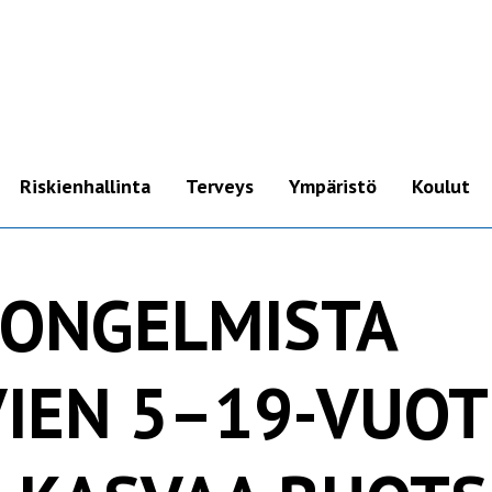
Riskienhallinta
Terveys
Ympäristö
Koulut
Pikaohje
ADHD
Kännykkä
Autismi
IONGELMISTA
Kello
Aivokasvaimet ja
syöpä
Mobiililaajakaista &
VIEN 5–19-VUOT
mokkula
Alzheimer ja
dementiasairaudet
WLAN (Wi-Fi)-reititin
Hedelmällisyys
Korvakuulokkeet &