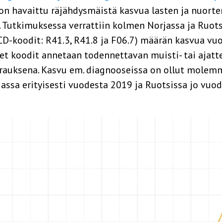
on havaittu räjähdysmäistä kasvua lasten ja nuorten
 Tutkimuksessa verrattiin kolmen Norjassa ja Ruots
CD-koodit: R41.3, R41.8 ja F06.7) määrän kasvua v
et koodit annetaan todennettavan muisti- tai ajatt
rauksena. Kasvu em. diagnooseissa on ollut molem
jassa erityisesti vuodesta 2019 ja Ruotsissa jo vuo