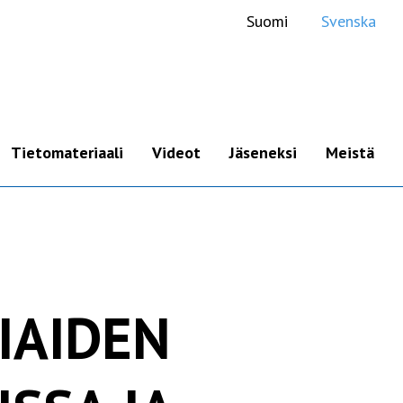
Suomi
Svenska
Tietomateriaali
Videot
Jäseneksi
Meistä
Luennot
Tietolähteet
Kirjavinkkejä
IAIDEN