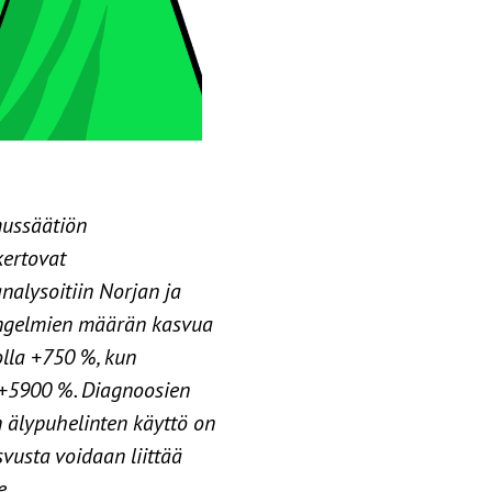
mussäätiön
kertovat
nalysoitiin Norjan ja
tiongelmien määrän kasvua
olla +750 %, kun
 +5900 %. Diagnoosien
n älypuhelinten käyttö on
svusta voidaan liittää
e.