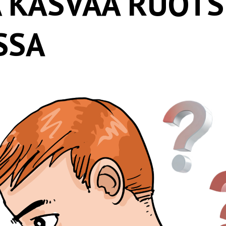
 KASVAA RUOTSI
kaiuttimet
Kilpirauhasongelmat
Tietokone & tablet
Masennus ja
SSA
mielenterveys
Smart TV & pelikonsoli
Päänsärky
Itkuhälytin
Tinnitus
Kotipuhelin
Uniongelmat
Sänky
Lamppu
Mikrouuni &
hiustenkuivaaja
Matkapuhelintukiasema
Sähkö- & vesimittari