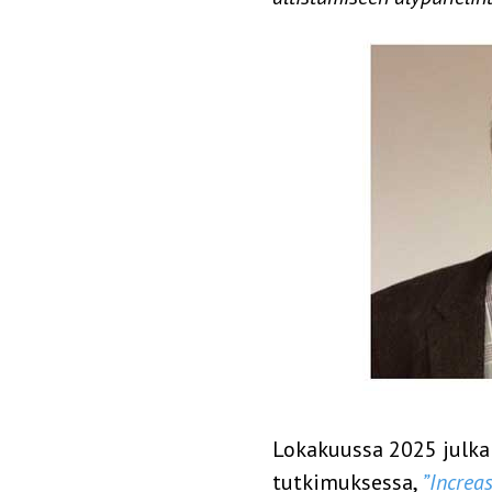
Lokakuussa 2025 julk
tutkimuksessa,
”Increa