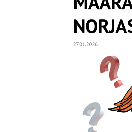
MÄÄRÄ
NORJA
27.01.2026