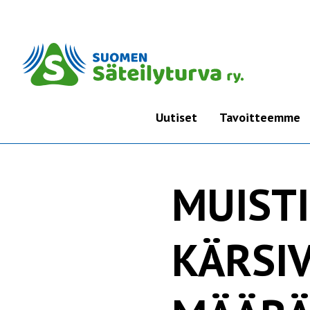
Uutiset
Tavoitteemme
MUIST
KÄRSI