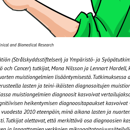
linical and Biomedical Research
tiön (Strålskyddsstiftelsen
)
ja Ympäristö- ja Syöpätutki
jö och Cancer
)
tutkijat, Mona Nilsson ja Lennart Hardell, 
uorten muistiongelmien lisääntymisestä. Tutkimuksessa a
perusteella lasten ja teini-ikäisten diagnosoitujen muis
jassa muistiongelmien diagnoosit kasvoivat vertailujaks
gnitiivisen heikentymisen diagnoositapaukset kasvoivat
ta vuodesta 2010 eteenpäin, minä aikana lasten ja nuorte
. Tutkijat olettavat, että merkittävä osa diagnoosien ka
ten ja langattomien verkkojen mikroaaltotaajuussäteilyll