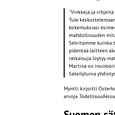
”Vinkkejä ja vihjeitä
Tule keskustelemaan 
kokemuksiasi esimerk
mahdollisuuden mita
Selvitämme kuinka t
pidentää laitteen ak
ratkaisuja löytyy mat
Martina on insinöör
Säteilyturva yhdistyst
Myntti kirjoitti Österb
arvoja. Todellisuudessa
Suomen sät