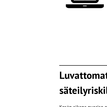
Luvattomat 
säteilyriski
Kesän aikana nuoriso o