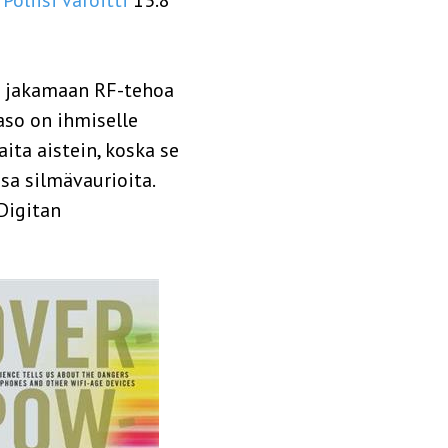
tu jakamaan RF-tehoa
aso on ihmiselle
aita aistein, koska se
sa silmävaurioita.
 Digitan