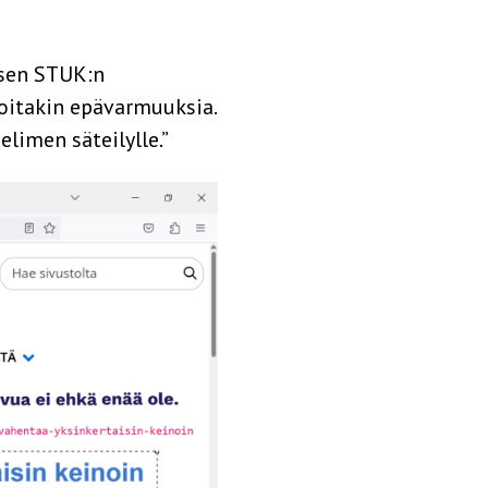
isen STUK:n
joitakin epävarmuuksia.
imen säteilylle.”