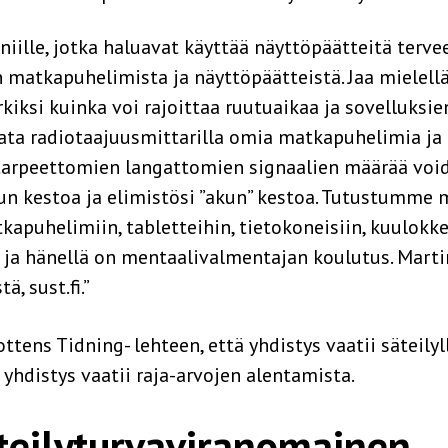
 niille, jotka haluavat käyttää näyttöpäätteitä terve
matkapuhelimista ja näyttöpäätteistä. Jaa mielell
iksi kuinka voi rajoittaa ruutuaikaa ja sovelluksi
ta radiotaajuusmittarilla omia matkapuhelimia ja m
arpeettomien langattomien signaalien määrää voida
un kestoa ja elimistösi ”akun” kestoa. Tutustumme m
kapuhelimiin, tabletteihin, tietokoneisiin, kuulokkei
i ja hänellä on mentaalivalmentajan koulutus. Mar
ä, sust.fi.”
ottens Tidning- lehteen, että yhdistys vaatii säteily
 yhdistys vaatii raja-arvojen alentamista.
eilyturvaviranomainen