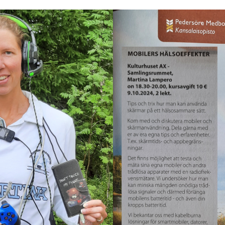
kaiuttimet
Kilpirauhasongelmat
Tietokone & tablet
Masennus ja
mielenterveys
Smart TV & pelikonsoli
Päänsärky
Itkuhälytin
Tinnitus
Kotipuhelin
Uniongelmat
Sänky
Lamppu
Mikrouuni &
hiustenkuivaaja
Matkapuhelintukiasema
Sähkö- & vesimittari