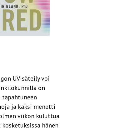
gon UV-säteily voi
enkilökunnilla on
a tapahtuneen
moja ja kaksi menetti
kolmen viikon kuluttua
t kosketuksissa hänen