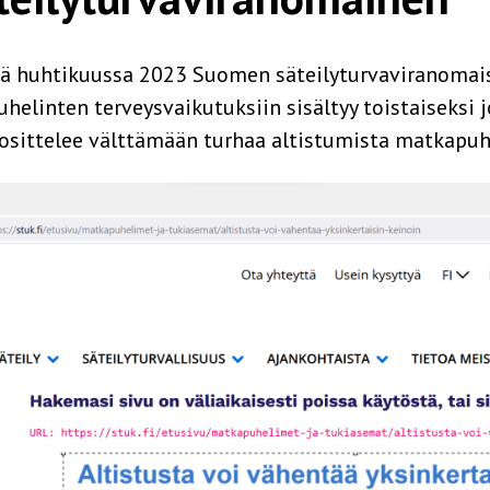
lä huhtikuussa 2023 Suomen säteilyturvaviranoma
uhelinten terveysvaikutuksiin sisältyy toistaiseksi 
sittelee välttämään turhaa altistumista matkapuhel