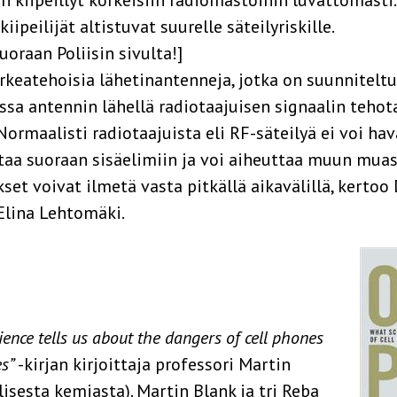
ipeilijät altistuvat suurelle säteilyriskille.
oraan Poliisin sivulta!]
rkeatehoisia lähetinantenneja, jotka on suunnitel
ossa antennin lähellä radiotaajuisen signaalin tehot
Normaalisti radiotaajuista eli RF-säteilyä ei voi hav
ttaa suoraan sisäelimiin ja voi aiheuttaa muun muas
set voivat ilmetä vasta pitkällä aikavälillä, kertoo
Elina Lehtomäki.
nce tells us about the dangers of cell phones
es”
-kirjan kirjoittaja professori Martin
alisesta kemiasta). Martin Blank ja tri Reba