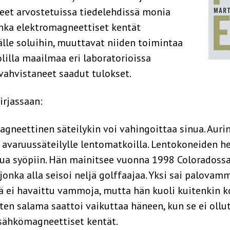
eet arvostetuissa tiedelehdissä monia
inka elektromagneettiset kentät
lle soluihin, muuttavat niiden toimintaa
lilla maailmaa eri laboratorioissa
 vahvistaneet saadut tulokset.
irjassaan:
gneettinen säteilykin voi vahingoittaa sinua. Aurin
ut avaruussäteilylle lentomatkoilla. Lentokoneiden h
stua syöpiin. Hän mainitsee vuonna 1998 Coloradoss
onka alla seisoi neljä golffaajaa. Yksi sai palovam
ä ei havaittu vammoja, mutta hän kuoli kuitenkin 
en salama saattoi vaikuttaa häneen, kun se ei ollu
sähkömagneettiset kentät.