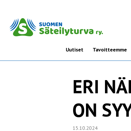
Uutiset
Tavoitteemme
ERI N
ON SYY
15.10.2024