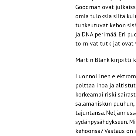
Goodman ovat julkaiss
omia tuloksia siitä ku
tunkeutuvat kehon sisä
ja DNA perimää. Eri puo
toimivat tutkijat ovat
Martin Blank kirjoitti k
Luonnollinen elektroma
polttaa ihoa ja altist
korkeampi riski saira
salamaniskun puuhun, j
tajuntansa. Neljänness
sydänpysähdykseen. Mit
kehoonsa? Vastaus on 