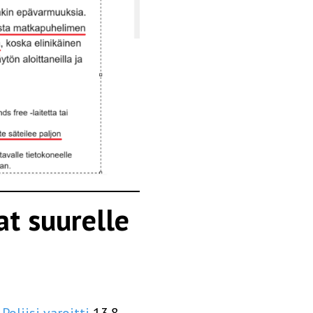
at suurelle
.
Poliisi varoitti
13.8