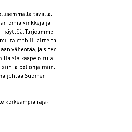
ellisemmällä tavalla.
ään omia vinkkejä ja
en käyttöä. Tarjoamme
uita mobiililaitteita.
an vähentää, ja siten
illaisia kaapeloituja
siin ja peliohjaimiin.
tina johtaa Suomen
lle korkeampia raja-