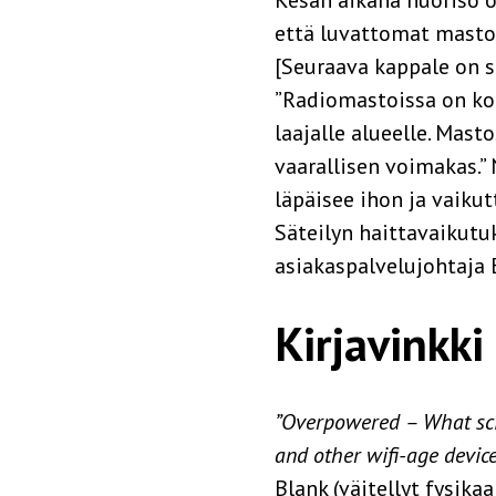
että luvattomat mastoki
[Seuraava kappale on su
”Radiomastoissa on ko
laajalle alueelle. Mast
vaarallisen voimakas.” 
läpäisee ihon ja vaiku
Säteilyn haittavaikutuk
asiakaspalvelujohtaja 
Kirjavinkki
”Overpowered – What scie
and other wifi-age devic
Blank (väitellyt fysika