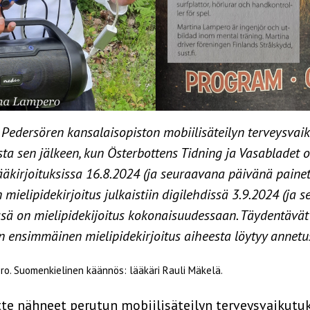
u. Pedersören kansalaisopiston mobiilisäteilyn terveysvai
ta sen jälkeen, kun Österbottens Tidning ja Vasabladet ol
ääkirjoituksissa 16.8.2024 (ja seuraavana päivänä painet
mielipidekirjoitus julkaistiin digilehdissä 3.9.2024 (ja
ässä on mielipidekijoitus kokonaisuudessaan. Täydentävät 
nan ensimmäinen mielipidekirjoitus aiheesta löytyy annet
ero. Suomenkielinen käännös: lääkäri Rauli Mäkelä.
ette nähneet perutun mobiilisäteilyn terveysvaikutu