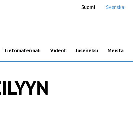
Suomi
Svenska
Tietomateriaali
Videot
Jäseneksi
Meistä
Luennot
Tietolähteet
ILYYN
Kirjavinkkejä