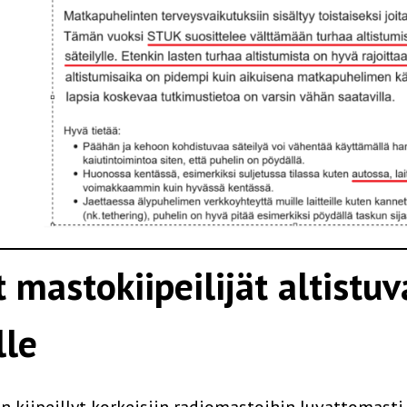
mastokiipeilijät altistuv
lle
n kiipeillyt korkeisiin radiomastoihin luvattomasti