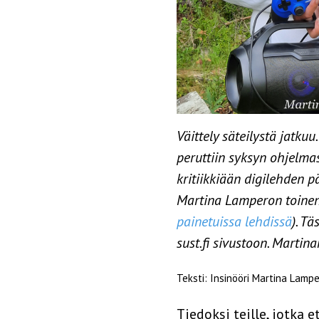
Väittely säteilystä jatku
peruttiin syksyn ohjelmas
kritiikkiään digilehden p
Martina Lamperon toinen 
painetuissa lehdissä
). T
sust.fi sivustoon. Marti
Teksti: Insinööri Martina Lamp
Tiedoksi teille, jotka 