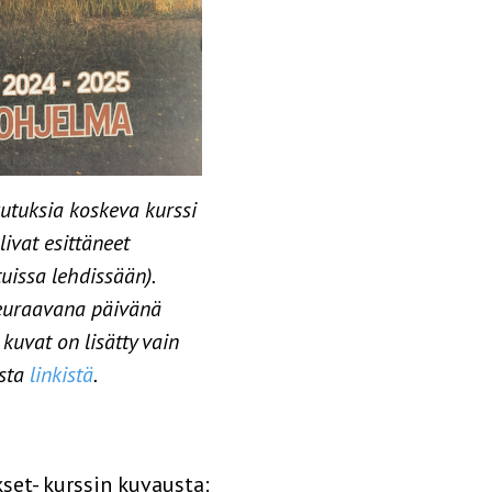
kutuksia koskeva kurssi
ivat esittäneet
uissa lehdissään).
 seuraavana päivänä
kuvat on lisätty vain
usta
linkistä
.
kset- kurssin kuvausta: