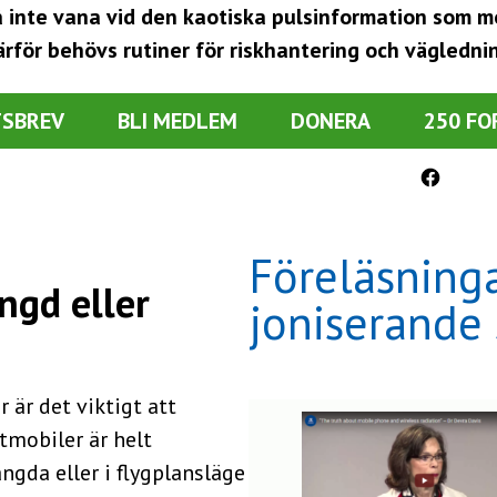
så inte vana vid den kaotiska pulsinformation som 
rför behövs rutiner för riskhantering och vägledni
TSBREV
BLI MEDLEM
DONERA
250 FO
Facebook
Föreläsninga
ngd eller
joniserande 
r är det viktigt att
tmobiler är helt
ngda eller i flygplansläge