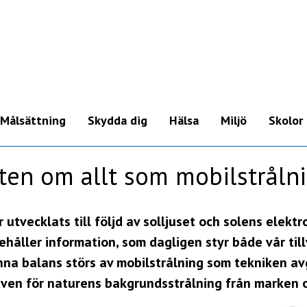
Målsättning
Skydda dig
Hälsa
Miljö
Skolor
Snabbguide
ADHD
en om allt som mobilstråln
Mobiltelefon
Autism
Klocka
Alzheimers &
demenssjukdomar
 utvecklats till följd av solljuset och solens elekt
Mobilt bredband &
nehåller information, som dagligen styr både vår til
mokkula
Depression &
psyket
na balans störs av mobilstrålning som tekniken av
Wi-Fi / WLAN-router
 även för naturens bakgrundsstrålning från marken 
Fertilitet
Hörlurar & högtalare