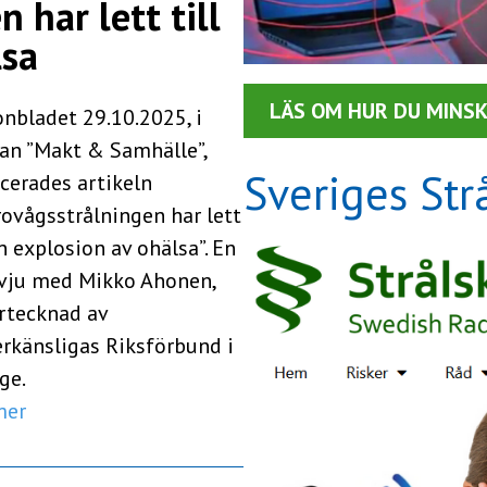
 har lett till
lsa
LÄS OM HUR DU MINSK
onbladet 29.10.2025, i
gan ”Makt & Samhälle”,
Sveriges Str
cerades artikeln
ovågsstrålningen har lett
en explosion av ohälsa”. En
rvju med Mikko Ahonen,
rtecknad av
erkänsligas Riksförbund i
ge.
mer