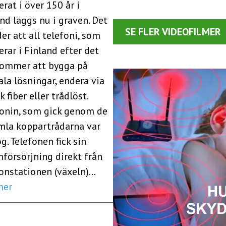
erat i över 150 år i
nd läggs nu i graven. Det
SE FLER VIDEOFILMER
er att all telefoni, som
erar i Finland efter det
kommer att bygga på
ala lösningar, endera via
k fiber eller trådlöst.
fonin, som gick genom de
mla koppartrådarna var
g. Telefonen fick sin
försörjning direkt från
fonstationen (växeln)…
mer