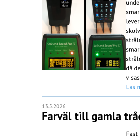
under
smar
lever
skolv
strål
smar
strål
då de
visa
Läs 
13.5.2026
Farväl till gamla tr
Fast 