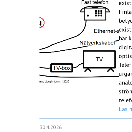
exist
Finla
betyd
exist
här 
digit
optis
Tele
urga
analo
ström
tele
Läs 
30.4.2026