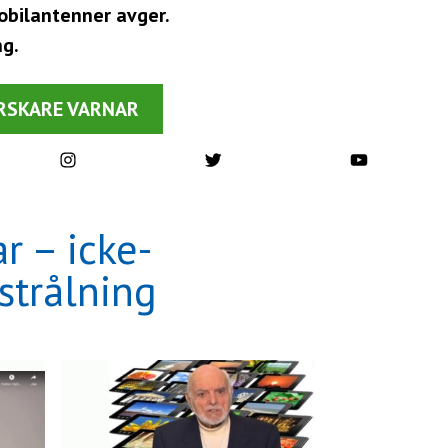
mobilantenner avger.
ng.
RSKARE VARNAR
Instagram
Twitter
YouTube
r – icke-
strålning