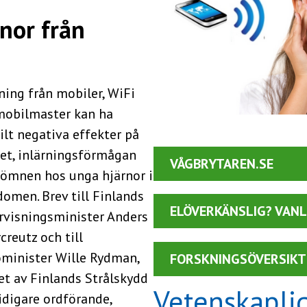
nor från
ning från mobiler, WiFi
mobilmaster kan ha
ilt negativa effekter på
et, inlärningsförmågan
VÅGBRYTAREN.SE
sömnen hos unga hjärnor i
omen. Brev till Finlands
ELÖVERKÄNSLIG? VANL
rvisningsminister Anders
creutz och till
ominister Wille Rydman,
FORSKNINGSÖVERSIKT:
et av Finlands Strålskydd
Vetenskaplig
tidigare ordförande,