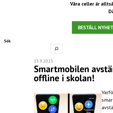
Våra celler är allt
Dä
BESTÄLL NYHE
Sök
15.9.2023
Smartmobilen avstä
offline i skolan!
Varfö
smar
avstä