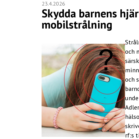
23.4.2026
Skydda barnens hjär
mobilstrålning
Strål
och 
särsk
minn
och 
barnd
unde
Adler
häls
skriv
rf:s 