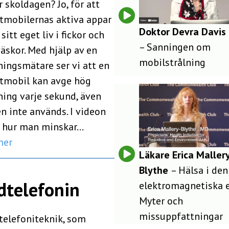
 skoldagen? Jo, för att
tmobilernas aktiva appar
Doktor Devra Davis
 sitt eget liv i fickor och
– Sanningen om
äskor. Med hjälp av en
mobilstrålning
ningsmätare ser vi att en
tmobil kan avge hög
ning varje sekund, även
n inte används. I videon
s hur man minskar…
mer
Läkare Erica Maller
Blythe
– Hälsa i den
ådtelefonin
elektromagnetiska e
Myter och
missuppfattningar
telefoniteknik, som