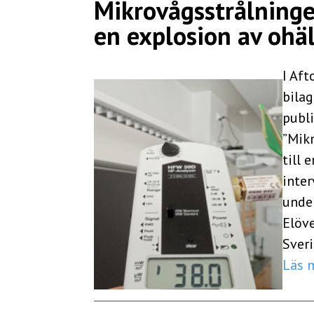
Mikrovågsstrålningen
en explosion av ohä
I Aft
bila
publi
”Mikr
till 
inte
unde
Elöv
Sveri
Läs 