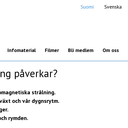
Suomi
Svenska
Infomaterial
Filmer
Bli medlem
Om oss
Föreläsningar
ing påverkar?
Faktablad
Boktips
romagnetiska strålning.
lväxt och vår dygnsrytm.
ger.
och rymden.