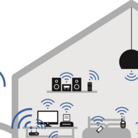
Hjärntumörer
Dator & surfplatta
Huvudvärk
Smart TV & spelkonsol
Sköldkörtelproblem
Babyvakt
Sömnproblem
Hemtelefon
Tinnitus
Sovplats
Lampa
Mikrougn & hårfön
Mobilmaster/basstationer
El- & vattenmätare