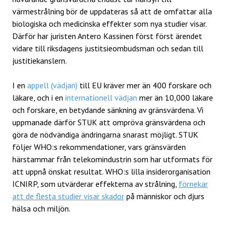
värmestrålning bör de uppdateras så att de omfattar alla
biologiska och medicinska effekter som nya studier visar.
Därför har juristen Antero Kassinen först först ärendet
vidare till riksdagens justitsieombudsman och sedan till
justitiekanslern.
I en
appell (vädjan)
till EU kräver mer än 400 forskare och
läkare, och i en
internationell vädjan
mer än 10,000 läkare
och forskare, en betydande sänkning av gränsvärdena. Vi
uppmanade därför STUK att ompröva gränsvärdena och
göra de nödvändiga ändringarna snarast möjligt. STUK
följer WHO:s rekommendationer, vars gränsvärden
härstammar från telekomindustrin som har utformats för
att uppnå önskat resultat. WHO:s lilla insiderorganisation
ICNIRP, som utvärderar effekterna av strålning,
förnekar
att de flesta studier visar skador
på människor och djurs
hälsa och miljön.