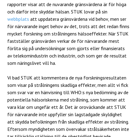
rapporter visar att de nuvarande gränsvärdena är för höga
och därför inte skyddar hälsan. STUK lovar på sin
webbplats
att uppdatera gränsvärdena vid behov, men ser
för närvarande inget behov av det, trots att det redan finns
mycket forskning om strålningens hälsoeffekter. När STUK
fastställer gränsvärden verkar de för närvarande mest
förlita sig på undersökningar som gjorts eller finansierats
av telekomindustrin och industrin, och som ger de resultat
som näringslivet vill ha.
Vi bad STUK att kommentera de nya forskningsresultaten
som visar på strålningens skadliga effekter, men allt vi fick
som svar var en hänvisning till WHO:s nya bedömning av de
potentiella hälsoriskerna med strålning, som kommer att
vara klar om ungefär ett år. Det är oroväckande att STUK
för närvarande inte uppfyller sin lagstadgade skyldighet
att skydda befolkningen från skadliga effekter av strålning.
Eftersom myndigheten som övervakar strålsäkerheten inte
tar tillräcklig ställning till de obestridligt bevisade