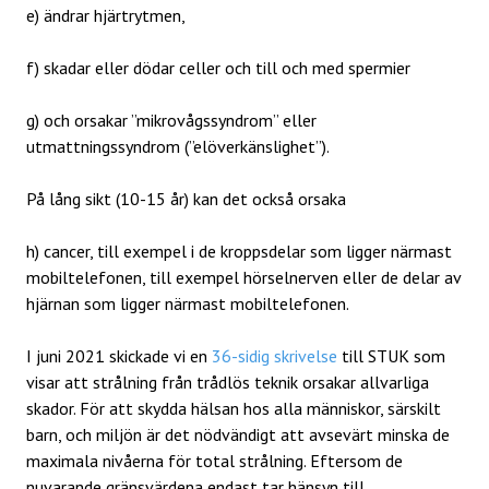
e) ändrar hjärtrytmen,
f) skadar eller dödar celler och till och med spermier
g) och orsakar ”mikrovågssyndrom” eller
utmattningssyndrom (”elöverkänslighet”).
På lång sikt (10-15 år) kan det också orsaka
h) cancer, till exempel i de kroppsdelar som ligger närmast
mobiltelefonen, till exempel hörselnerven eller de delar av
hjärnan som ligger närmast mobiltelefonen.
I juni 2021 skickade vi en
36-sidig skrivelse
till STUK som
visar att strålning från trådlös teknik orsakar allvarliga
skador. För att skydda hälsan hos alla människor, särskilt
barn, och miljön är det nödvändigt att avsevärt minska de
maximala nivåerna för total strålning. Eftersom de
nuvarande gränsvärdena endast tar hänsyn till