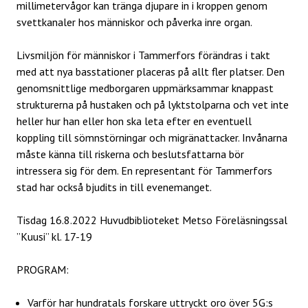
millimetervågor kan tränga djupare in i kroppen genom
svettkanaler hos människor och påverka inre organ.
Livsmiljön för människor i Tammerfors förändras i takt
med att nya basstationer placeras på allt fler platser. Den
genomsnittlige medborgaren uppmärksammar knappast
strukturerna på hustaken och på lyktstolparna och vet inte
heller hur han eller hon ska leta efter en eventuell
koppling till sömnstörningar och migränattacker. Invånarna
måste känna till riskerna och beslutsfattarna bör
intressera sig för dem. En representant för Tammerfors
stad har också bjudits in till evenemanget.
Tisdag 16.8.2022 Huvudbiblioteket Metso Föreläsningssal
”Kuusi” kl. 17-19
PROGRAM:
Varför har hundratals forskare uttryckt oro över 5G:s