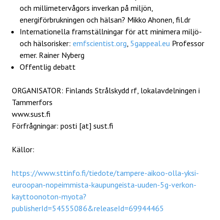
och millimetervågors inverkan på miljön,
energiförbrukningen och hälsan? Mikko Ahonen, fil.dr
Internationella framställningar för att minimera miljö-
och hälsorisker:
emfscientist.org
,
5gappeal.eu
Professor
emer. Rainer Nyberg
Offentlig debatt
ORGANISATOR: Finlands Strålskydd rf, lokalavdelningen i
Tammerfors
www.sust.fi
Förfrågningar: posti [at] sust.fi
Källor:
https://www.sttinfo.fi/tiedote/tampere-aikoo-olla-yksi-
euroopan-nopeimmista-kaupungeista-uuden-5g-verkon-
kayttoonoton-myota?
publisherId=54555086&releaseId=69944465